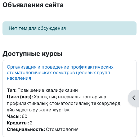
Объявления сайта
Нет тем для обсуждения
Доступные курсы
Организация и проведение профилактических
стоматологических осмотров целевых групп
населения
Тип
:
Повышение квалификации
Цикл (каз)
:
Халықтың нысаналы топтарына
От
профилактикалық стоматологиялық тексерулерді
ұйымдастыру және жүргізу.
Часы
:
60
Кредиты
:
2
Специальность
:
Стоматология